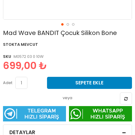
Resim
Mad Wave BANDIT Çocuk Silikon Bone
galerisinin
başlangıcına
STOKTA MEVCUT
git
SKU
M0572 03 0 10W
699,00 ₺
SEPETE EKLE
Adet
veya
DETAYLAR