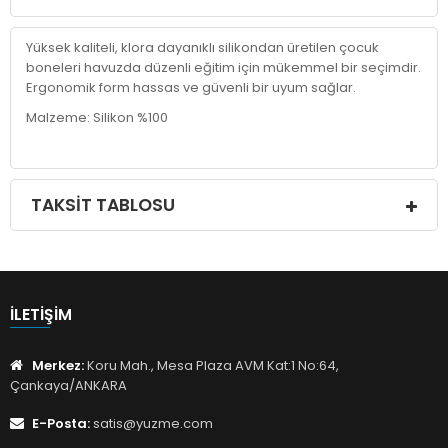
Yüksek kaliteli, klora dayanıklı silikondan üretilen çocuk
boneleri havuzda düzenli eğitim için mükemmel bir seçimdir.
Ergonomik form hassas ve güvenli bir uyum sağlar.
Malzeme: Silikon %100
TAKSIT TABLOSU
İLETIŞIM
Merkez:
Koru Mah., Mesa Plaza AVM Kat:1 No:64,
Çankaya/ANKARA
E-Posta:
satis@yuzme.com