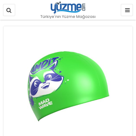
Türkiye'nin Yüzme Mağazası
Resim
galerisinin
sonuna
git