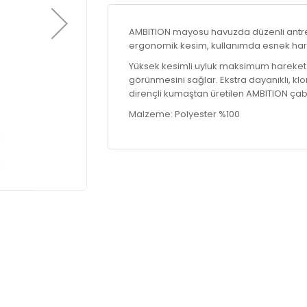
AMBITION mayosu havuzda düzenli antrenm
ergonomik kesim, kullanımda esnek hare
Yüksek kesimli uyluk maksimum hareket
görünmesini sağlar. Ekstra dayanıklı, k
dirençli kumaştan üretilen AMBITION çab
Malzeme: Polyester %100