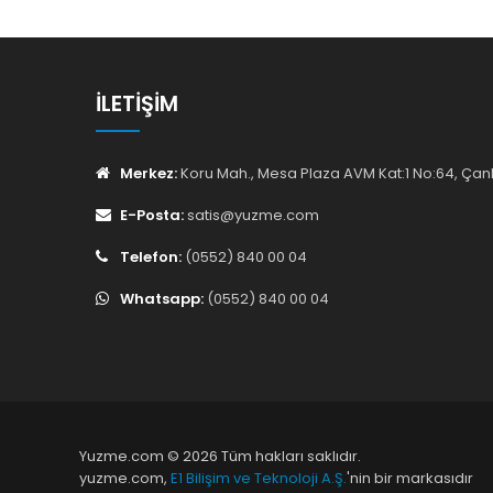
İLETIŞIM
Merkez:
Koru Mah., Mesa Plaza AVM Kat:1 No:64, Ç
E-Posta:
satis@yuzme.com
Telefon:
(0552) 840 00 04
Whatsapp:
(0552) 840 00 04
Yuzme.com © 2026 Tüm hakları saklıdır.
yuzme.com,
E1 Bilişim ve Teknoloji A.Ş.
'nin bir markasıdır