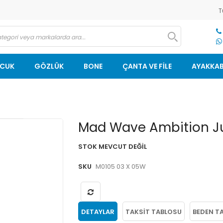
T
OCUK
GÖZLÜK
BONE
ÇANTA VE FİLE
AYAKKAB
Resim
Mad Wave Ambition Jun
galerisinin
başlangıcına
STOK MEVCUT DEĞIL
git
SKU
M0105 03 X 05W
DETAYLAR
TAKSIT TABLOSU
BEDEN T