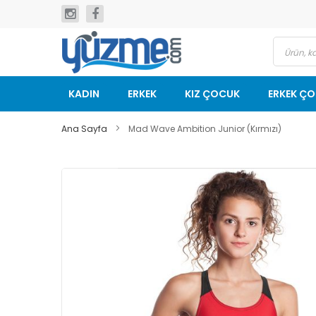
İçeriğe
geç
KADIN
ERKEK
KIZ ÇOCUK
ERKEK Ç
Ana Sayfa
Mad Wave Ambition Junior (Kırmızı)
Resim
galerisinin
sonuna
git