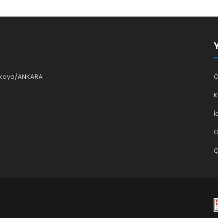
ankaya/ANKARA
Ö
K
İ
G
Ç