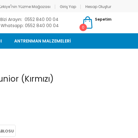
ürkiye"nin Yüzme Mağazası
Giriş Yap
Hesap Oluştur
Bizi Arayın: 0552 840 00 04
Sepetim
Whatsapp: 0552 840 00 04
0
I
ANTRENMAN MALZEMELERİ
ior (Kırmızı)
ABLOSU