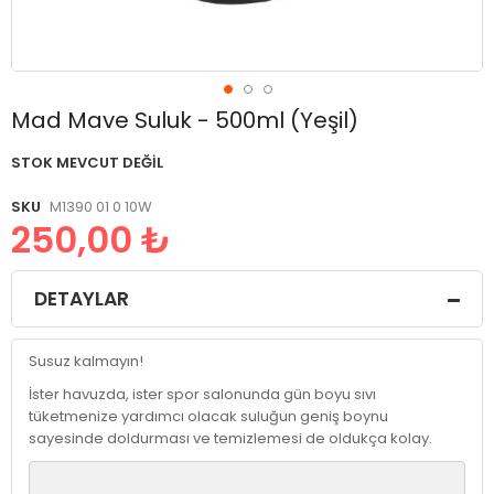
Resim
Mad Mave Suluk - 500ml (Yeşil)
galerisinin
başlangıcına
STOK MEVCUT DEĞIL
git
SKU
M1390 01 0 10W
250,00 ₺
DETAYLAR
Susuz kalmayın!
İster havuzda, ister spor salonunda gün boyu sıvı
tüketmenize yardımcı olacak suluğun geniş boynu
sayesinde doldurması ve temizlemesi de oldukça kolay.