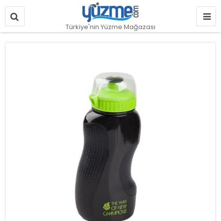
Türkiye'nin Yüzme Mağazası
Resim
galerisinin
sonuna
git