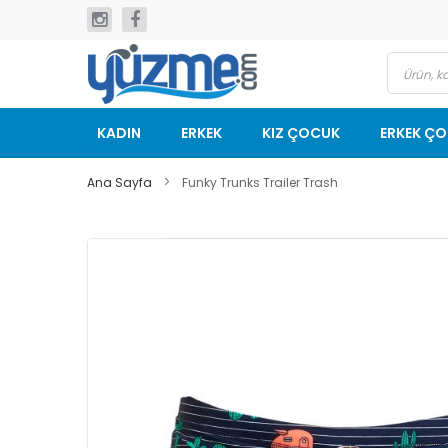
İçeriğe
geç
KADIN
ERKEK
KIZ ÇOCUK
ERKEK Ç
Ana Sayfa
Funky Trunks Trailer Trash
Resim
galerisinin
sonuna
git