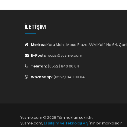
İLETIŞIM
Merkez:
Koru Mah., Mesa Plaza AVM Kat:1 No:64, Ç
E-Posta:
satis@yuzme.com
Telefon:
(0552) 840 00 04
Whatsapp:
(0552) 840 00 04
Yuzme.com © 2026 Tüm hakları saklıdır.
yuzme.com,
E1 Bilişim ve Teknoloji A.Ş.
'nin bir markasıdır