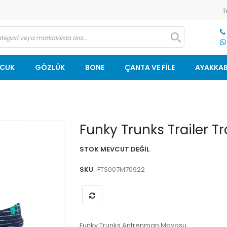
T
OCUK
GÖZLÜK
BONE
ÇANTA VE FİLE
AYAKKAB
Resim
Funky Trunks Trailer T
galerisinin
başlangıcına
STOK MEVCUT DEĞIL
git
SKU
FTS007M70922
Funky Trunks Antrenman Mayosu