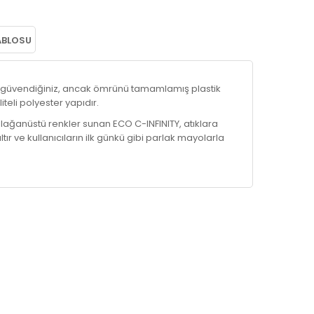
ABLOSU
n güvendiğiniz, ancak ömrünü tamamlamış plastik
iteli polyester yapıdır.
 olağanüstü renkler sunan ECO C-INFINITY, atıklara
ltır ve kullanıcıların ilk günkü gibi parlak mayolarla