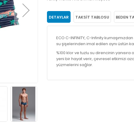
DETAYLAR
TAKSIT TABLOSU
BEDEN T
ECO C-INFINITY, C-Infinity kumaşımızda
su şişelerinden imal edilen aynı üstün kal
%100 klor ve tuzlu su direncinin yanısıra
yeni bir hayat verir, çevresel etkimizi aza
yüzmelerini sağlar.