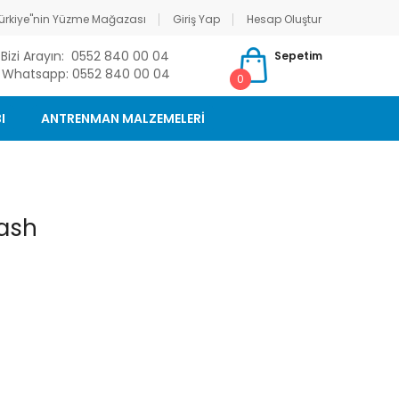
ürkiye"nin Yüzme Mağazası
Giriş Yap
Hesap Oluştur
Bizi Arayın: 0552 840 00 04
Sepetim
Whatsapp: 0552 840 00 04
0
I
ANTRENMAN MALZEMELERİ
rash