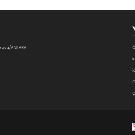
ankaya/ANKARA
Ö
K
İ
G
Ç