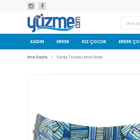
İçeriğe
geç
KADIN
ERKEK
KIZ ÇOCUK
ERKEK Ç
Ana Sayfa
Funky Trunks Land Grab
Resim
galerisinin
sonuna
git