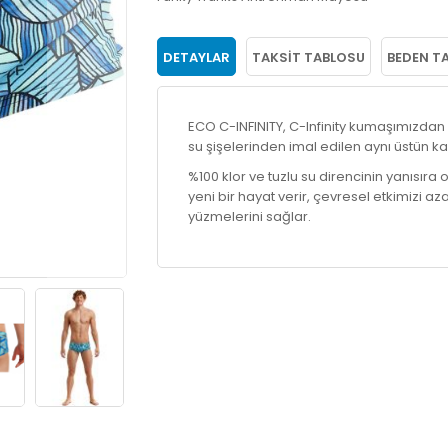
DETAYLAR
TAKSIT TABLOSU
BEDEN T
ECO C-INFINITY, C-Infinity kumaşımızda
su şişelerinden imal edilen aynı üstün kal
%100 klor ve tuzlu su direncinin yanısıra
yeni bir hayat verir, çevresel etkimizi aza
yüzmelerini sağlar.