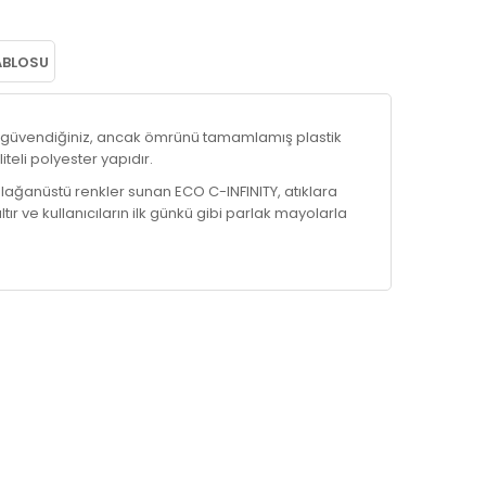
ABLOSU
n güvendiğiniz, ancak ömrünü tamamlamış plastik
iteli polyester yapıdır.
 olağanüstü renkler sunan ECO C-INFINITY, atıklara
ltır ve kullanıcıların ilk günkü gibi parlak mayolarla