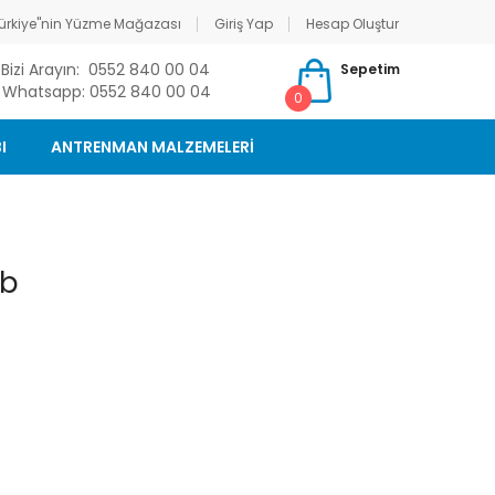
ürkiye"nin Yüzme Mağazası
Giriş Yap
Hesap Oluştur
Bizi Arayın: 0552 840 00 04
Sepetim
Whatsapp: 0552 840 00 04
0
I
ANTRENMAN MALZEMELERİ
ab