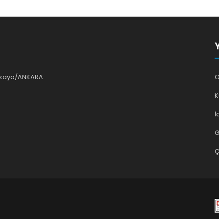
ankaya/ANKARA
Ö
K
İ
G
Ç