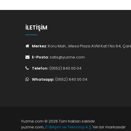
İLETIŞIM
Merkez:
Koru Mah., Mesa Plaza AVM Kat:1 No:64, Ç
E-Posta:
satis@yuzme.com
Telefon:
(0552) 840 00 04
Whatsapp:
(0552) 840 00 04
Yuzme.com © 2026 Tüm hakları saklıdır.
yuzme.com,
E1 Bilişim ve Teknoloji A.Ş.
'nin bir markasıdır