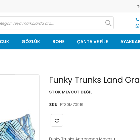
T
OCUK
GÖZLÜK
BONE
ÇANTA VE FİLE
AYAKKAB
Resim
Funky Trunks Land Gr
galerisinin
başlangıcına
STOK MEVCUT DEĞIL
git
SKU
FT30M70916
Funky Trunks Antrenman Mayosu