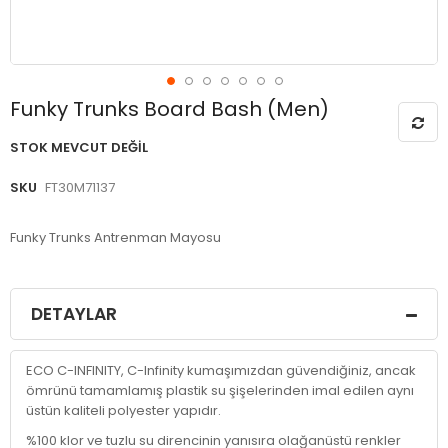
Resim
Funky Trunks Board Bash (Men)
galerisinin
başlangıcına
STOK MEVCUT DEĞIL
git
SKU
FT30M71137
Funky Trunks Antrenman Mayosu
DETAYLAR
ECO C-INFINITY, C-Infinity kumaşımızdan güvendiğiniz, ancak
ömrünü tamamlamış plastik su şişelerinden imal edilen aynı
üstün kaliteli polyester yapıdır.
%100 klor ve tuzlu su direncinin yanısıra olağanüstü renkler