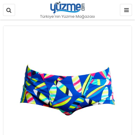
Türkiye'nin Yüzme Mağazası
Resim
galerisinin
sonuna
git