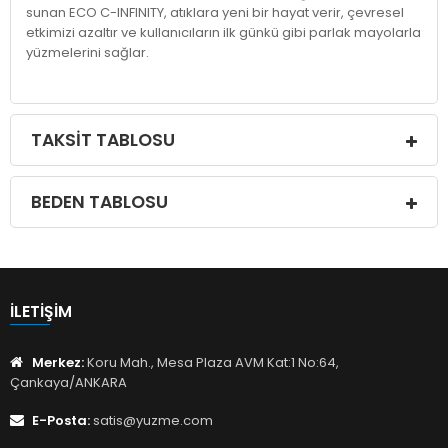
sunan ECO C-INFINITY, atıklara yeni bir hayat verir, çevresel
etkimizi azaltır ve kullanıcıların ilk günkü gibi parlak mayolarla
yüzmelerini sağlar.
TAKSIT TABLOSU
BEDEN TABLOSU
İLETIŞIM
Merkez:
Koru Mah., Mesa Plaza AVM Kat:1 No:64,
Çankaya/ANKARA
E-Posta:
satis@yuzme.com