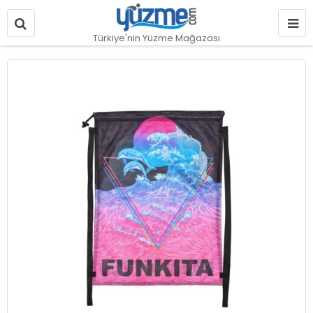
Türkiye'nin Yüzme Mağazası
Resim
galerisinin
sonuna
git