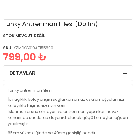
Resim
Funky Antrenman Filesi (Dolfin)
galerisinin
başlangıcına
STOK MEVCUT DEĞIL
git
SKU
YZMFKG010A7155800
799,00 ₺
DETAYLAR
Funky antrenman filesi.
İpli açıklık, kolay erişim sağlarken omuz askıları, eşyalarınızı
kolaylıkla taşımanıza izin verir.
Islanma sorunu olmayan ve antrenman yaparken havuz
kenarında saatlerce dayanıklı olacak güçlü bir naylon ağdan
yapılmıştır.
65cm yüksekliğinde ve 49cm genişliğindedir.