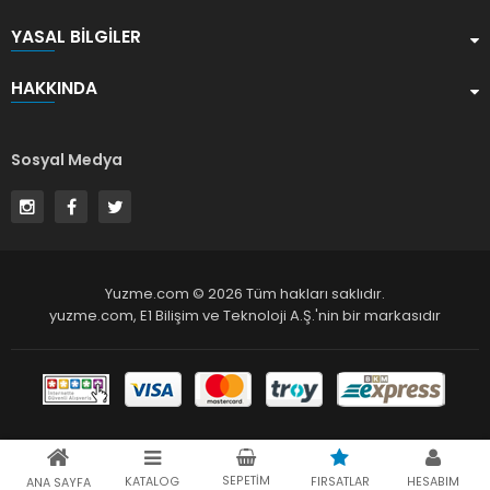
YASAL BILGILER
HAKKINDA
Sosyal Medya
Yuzme.com © 2026 Tüm hakları saklıdır.
yuzme.com,
E1 Bilişim ve Teknoloji A.Ş.
'nin bir markasıdır
SEPETIM
KATALOG
FIRSATLAR
HESABIM
ANA SAYFA