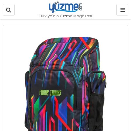
Türkiye'nin Yüzme Mağazası
Resim
galerisinin
sonuna
git