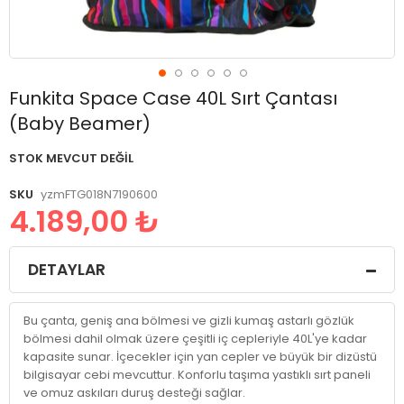
Resim
Funkita Space Case 40L Sırt Çantası
galerisinin
(Baby Beamer)
başlangıcına
git
STOK MEVCUT DEĞIL
SKU
yzmFTG018N7190600
4.189,00 ₺
DETAYLAR
Bu çanta, geniş ana bölmesi ve gizli kumaş astarlı gözlük
bölmesi dahil olmak üzere çeşitli iç cepleriyle 40L'ye kadar
kapasite sunar. İçecekler için yan cepler ve büyük bir dizüstü
bilgisayar cebi mevcuttur. Konforlu taşıma yastıklı sırt paneli
ve omuz askıları duruş desteği sağlar.