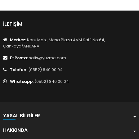
İLETIŞIM
Merkez:
Koru Mah., Mesa Plaza AVM Kat:1 No:64,
Çankaya/ANKARA
E-Posta:
satis@yuzme.com
Telefon:
(0552) 840 00 04
Whatsapp:
(0552) 840 00 04
YASAL BILGILER
HAKKINDA