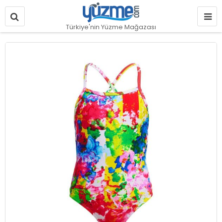
Türkiye'nin Yüzme Mağazası
Resim
galerisinin
sonuna
git