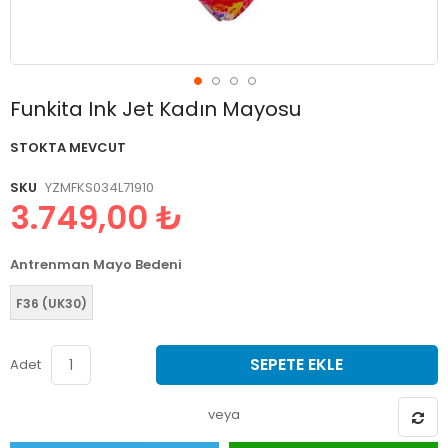
Resim
Funkita Ink Jet Kadın Mayosu
galerisinin
başlangıcına
STOKTA MEVCUT
git
SKU
YZMFKS034L71910
3.749,00 ₺
Antrenman Mayo Bedeni
F36 (UK30)
SEPETE EKLE
Adet
veya