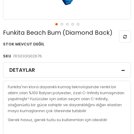
Resim
Funkita Beach Bum (Diamond Back)
galerisinin
başlangıcına
STOK MEVCUT DEĞIL
git
SKU
FKS033G02676
DETAYLAR
Funkita'nın klora dayanıklı kumaş teknolojisinde renkli bir
atılım olan %100 İtalyan polyester, özel C-Infinity kumaşından
yapılmıştır! Yüzücüler için üstün seçim olan C-Infinity,
olağanüstü bir güce sahiptir ve dayanıklılığını diğer elastan
mayo kumaşlarının çok ötesinde tutabilir.
Gerek havuz, gerek tuzlu su kullanımları için idealdir.