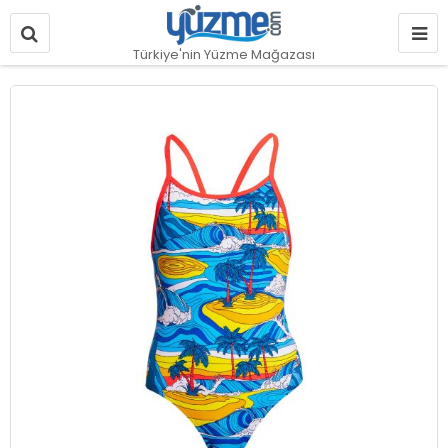
Türkiye'nin Yüzme Mağazası
Resim
galerisinin
sonuna
git