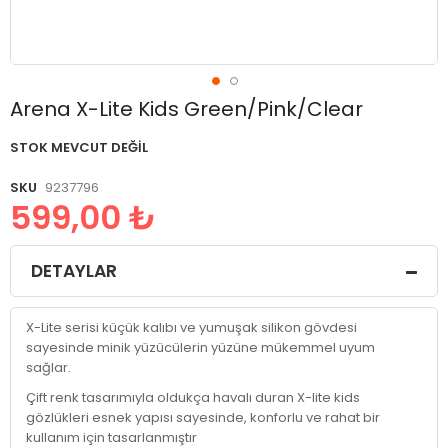
Resim
Arena X-Lite Kids Green/Pink/Clear
galerisinin
başlangıcına
STOK MEVCUT DEĞIL
git
SKU
9237796
599,00 ₺
DETAYLAR
X-Lite serisi küçük kalıbı ve yumuşak silikon gövdesi
sayesinde minik yüzücülerin yüzüne mükemmel uyum
sağlar.
Çift renk tasarımıyla oldukça havalı duran X-lite kids
gözlükleri esnek yapısı sayesinde, konforlu ve rahat bir
kullanım için tasarlanmıştır