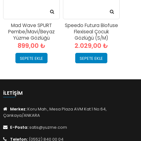
Mad Wave SPURT
Speedo Futura Biofuse
Pembe/Mavi/Beyaz
Flexiseal Çocuk
Yüzme Gözlüğü
Gözlüğü (S/M)
899,00 ₺
2.029,00 ₺
SEPETE EKLE
SEPETE EKLE
İLETIŞIM
Merkez:
Koru Mah., Mesa Plaza AVM Kat:1 No:64,
Çankaya/ANKARA
E-Posta:
satis@yuzme.com
Telefon:
(0552) 840 00 04