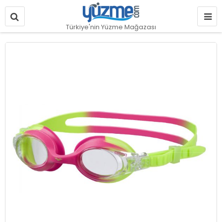
Türkiye'nin Yüzme Mağazası
Resim
galerisinin
sonuna
git