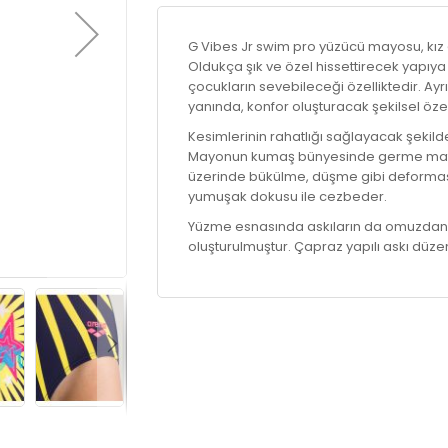
G Vibes Jr swim pro yüzücü mayosu, kız çocu
Oldukça şık ve özel hissettirecek yapıya 
çocukların sevebileceği özelliktedir. Ayr
yanında, konfor oluşturacak şekilsel özell
Kesimlerinin rahatlığı sağlayacak şekil
Mayonun kumaş bünyesinde germe matery
üzerinde bükülme, düşme gibi deforma
yumuşak dokusu ile cezbeder.
Yüzme esnasında askıların da omuzdan
oluşturulmuştur. Çapraz yapılı askı d