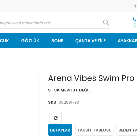
T
OCUK
GÖZLÜK
BONE
ÇANTA VE FİLE
AYAKKAB
Resim
Arena Vibes Swim Pro 
galerisinin
başlangıcına
STOK MEVCUT DEĞIL
git
SKU
002881790
DETAYLAR
TAKSIT TABLOSU
BEDEN T