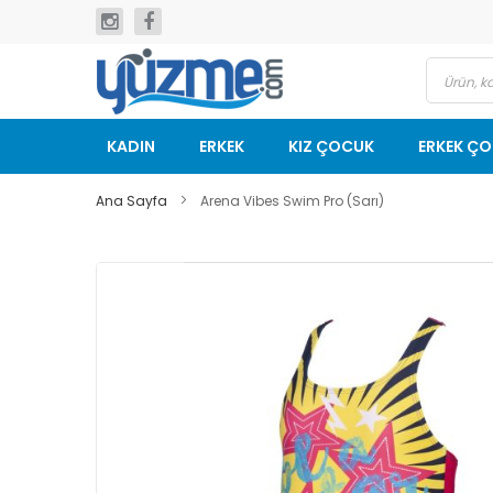
İçeriğe
geç
KADIN
ERKEK
KIZ ÇOCUK
ERKEK Ç
Ana Sayfa
Arena Vibes Swim Pro (Sarı)
Resim
galerisinin
sonuna
git