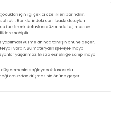
kları için ilgi çekici özellikleri barındırır.
sahiptir. Renklerindeki canlı baskı detayları
ıca farklı renk detaylarını üzerinde taşımasının
iklere sahiptir.
de yapılması yüzme anında tahrişin önüne geçer.
ali vardır. Bu materyalin işleviyle mayo
syonlar yaşanmaz. Ekstra esnekliğe sahip mayo
 düşmemesini sağlayacak tasarımla
üzeneği omuzdan düşmesinin önüne geçer.