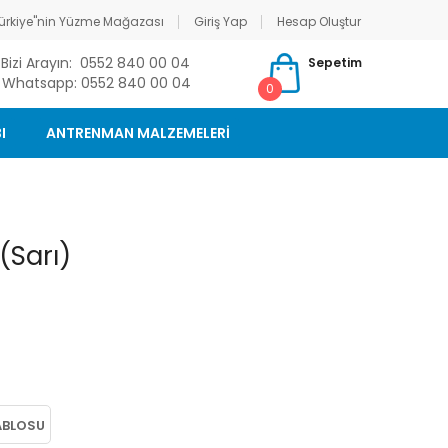
ürkiye"nin Yüzme Mağazası
Giriş Yap
Hesap Oluştur
Bizi Arayın: 0552 840 00 04
Sepetim
Whatsapp: 0552 840 00 04
0
I
ANTRENMAN MALZEMELERİ
(Sarı)
ABLOSU