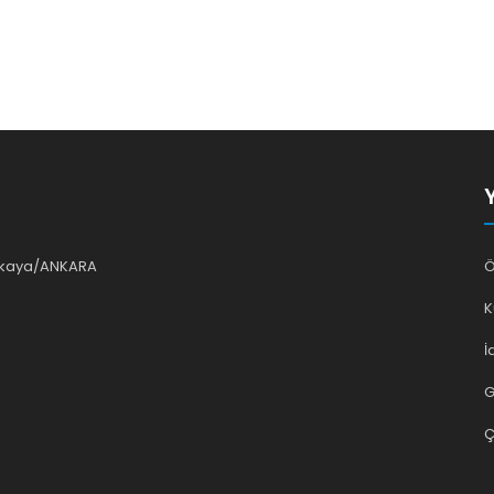
ankaya/ANKARA
Ö
K
İ
G
Ç