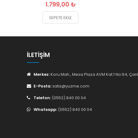
1.799,00 ₺
SEPETE EKLE
İLETIŞIM
Merkez:
Koru Mah., Mesa Plaza AVM Kat:1 No:64, Ç
E-Posta:
satis@yuzme.com
Telefon:
(0552) 840 00 04
Whatsapp:
(0552) 840 00 04