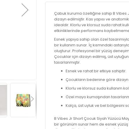
Çabuk kuruma özelliğine sahip B Vibes 
dizayn edilmiştir. Kas yapısı ve anatomik
idealdir. Klorlu ve klorsuz suda rahat k
etkinliklerinde performans kaybetmemen
Esnek yapıya sahip olan özel tasarımıyla
bir kullanım sunar. İç kısmındaki astarı
oluşturur. Profesyonel bir yüzüş deneyimi 
Çocuklar için dizayn edilmiş, üst uyluğu
tasarlanmıştır.
Esnek ve rahat bir etkiye sahiptir.
Çocukların bedenine göre dizayn e
Klorlu ve klorsuz suda kullanım kol
Özel mayo kumaşından tasarlanmı
Kalça, üst uyluk ve bel bölgesini s
B Vibes Jr Short Çocuk Siyah Yüzücü Mayo,
bir görünüm sunar hem de esnek yüzüş 