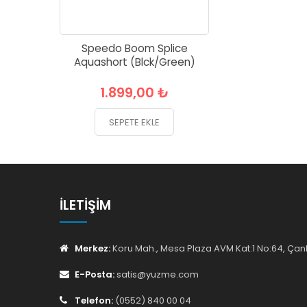
Speedo Boom Splice
Aquashort (Blck/Green)
1.899,00 ₺
SEPETE EKLE
İLETIŞIM
Merkez:
Koru Mah., Mesa Plaza AVM Kat:1 No:64, Ç
E-Posta:
satis@yuzme.com
Telefon:
(0552) 840 00 04