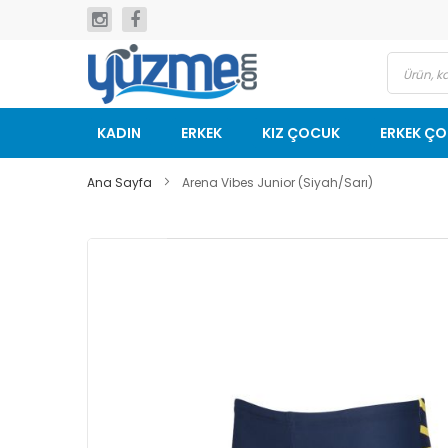
İçeriğe
geç
KADIN
ERKEK
KIZ ÇOCUK
ERKEK Ç
Ana Sayfa
Arena Vibes Junior (Siyah/Sarı)
Resim
galerisinin
sonuna
git