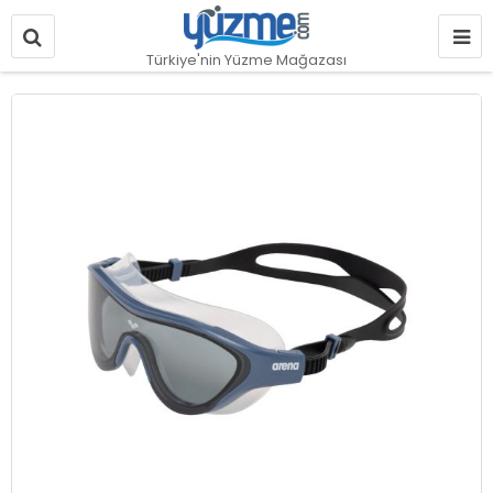
Türkiye'nin Yüzme Mağazası
Resim
galerisinin
sonuna
git