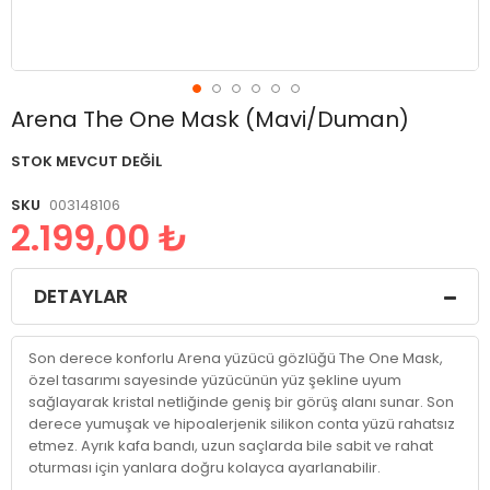
Resim
Arena The One Mask (Mavi/Duman)
galerisinin
başlangıcına
STOK MEVCUT DEĞIL
git
SKU
003148106
2.199,00 ₺
DETAYLAR
Son derece konforlu Arena yüzücü gözlüğü The One Mask,
özel tasarımı sayesinde yüzücünün yüz şekline uyum
sağlayarak kristal netliğinde geniş bir görüş alanı sunar. Son
derece yumuşak ve hipoalerjenik silikon conta yüzü rahatsız
etmez. Ayrık kafa bandı, uzun saçlarda bile sabit ve rahat
oturması için yanlara doğru kolayca ayarlanabilir.