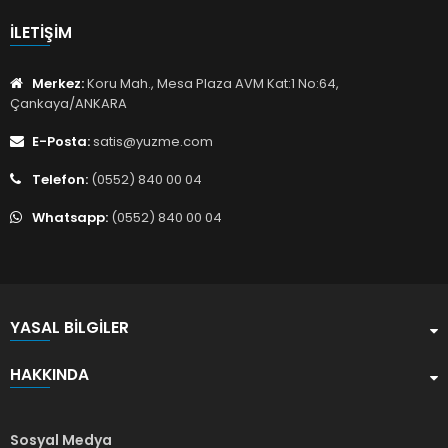
İLETIŞIM
Merkez:
Koru Mah., Mesa Plaza AVM Kat:1 No:64,
Çankaya/ANKARA
E-Posta:
satis@yuzme.com
Telefon:
(0552) 840 00 04
Whatsapp:
(0552) 840 00 04
YASAL BILGILER
HAKKINDA
Sosyal Medya