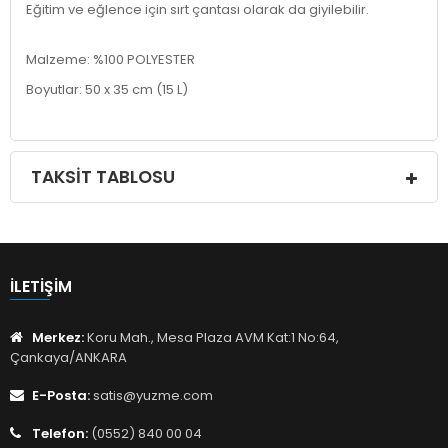
Eğitim ve eğlence için sırt çantası olarak da giyilebilir.
Malzeme: %100 POLYESTER
Boyutlar: 50 x 35 cm (15 L)
TAKSIT TABLOSU
İLETIŞIM
Merkez:
Koru Mah., Mesa Plaza AVM Kat:1 No:64,
Çankaya/ANKARA
E-Posta:
satis@yuzme.com
Telefon:
(0552) 840 00 04