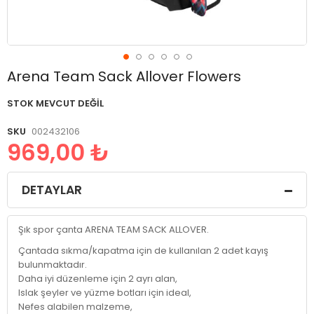
Resim
Arena Team Sack Allover Flowers
galerisinin
başlangıcına
STOK MEVCUT DEĞIL
git
SKU
002432106
969,00 ₺
DETAYLAR
Şık spor çanta ARENA TEAM SACK ALLOVER.
Çantada sıkma/kapatma için de kullanılan 2 adet kayış
bulunmaktadır.
Daha iyi düzenleme için 2 ayrı alan,
Islak şeyler ve yüzme botları için ideal,
Nefes alabilen malzeme,