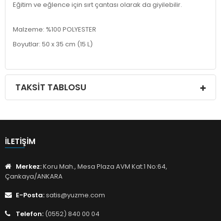
Eğitim ve eğlence için sırt çantası olarak da giyilebilir.
Malzeme: %100 POLYESTER
Boyutlar: 50 x 35 cm (15 L)
TAKSIT TABLOSU
İLETIŞIM
Merkez:
Koru Mah., Mesa Plaza AVM Kat:1 No:64,
Çankaya/ANKARA
E-Posta:
satis@yuzme.com
Telefon:
(0552) 840 00 04