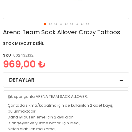
Resim
Arena Team Sack Allover Crazy Tattoos
galerisinin
başlangıcına
STOK MEVCUT DEĞIL
git
SKU
002432132
969,00 ₺
DETAYLAR
Şık spor çanta ARENA TEAM SACK ALLOVER.
Çantada sıkma/kapatma için de kullanılan 2 adet kayış
bulunmaktadır.
Daha iyi düzenleme için 2 ayrı alan,
Islak şeyler ve yüzme botları için ideal,
Nefes alabilen malzeme,