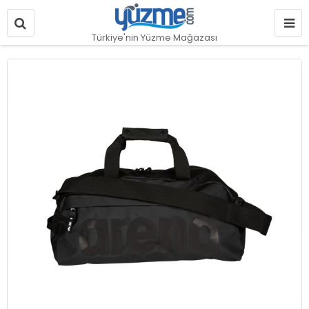
Türkiye'nin Yüzme Mağazası
Resim
galerisinin
sonuna
git