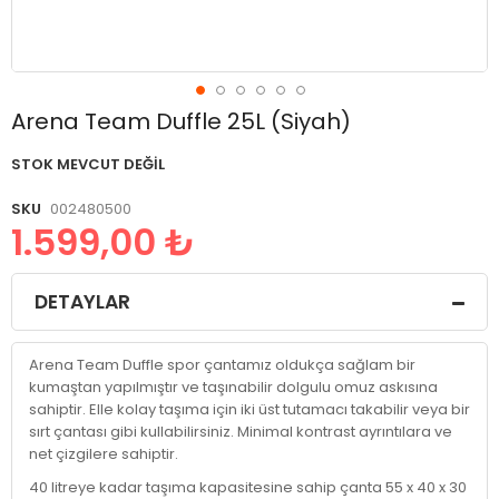
Resim
Arena Team Duffle 25L (Siyah)
galerisinin
başlangıcına
STOK MEVCUT DEĞIL
git
SKU
002480500
1.599,00 ₺
DETAYLAR
Arena Team Duffle spor çantamız oldukça sağlam bir
kumaştan yapılmıştır ve taşınabilir dolgulu omuz askısına
sahiptir. Elle kolay taşıma için iki üst tutamacı takabilir veya bir
sırt çantası gibi kullabilirsiniz. Minimal kontrast ayrıntılara ve
net çizgilere sahiptir.
40 litreye kadar taşıma kapasitesine sahip çanta 55 x 40 x 30