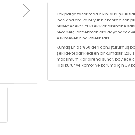
Tek parça tasarımda bikini duruşu. Kız
ince askılara ve büyük bir kesime sahip
hissedecektir. Yüksek klor direncine sa
rekabetçi antrenmanlara dayanacak ve ş
eskimeyen nihai atletik tarz.
Kumaş En az %50 geri dönüştürülmüş pol
şekilde tedarik edilen bir kumaştır. 200 
maksimum klor direnci sunar, böylece ç
Hızlı kurur ve konfor ve koruma için UV k