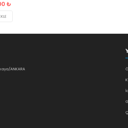
00 ₺
EKLE
ankaya/ANKARA
Ö
K
İ
G
Ç