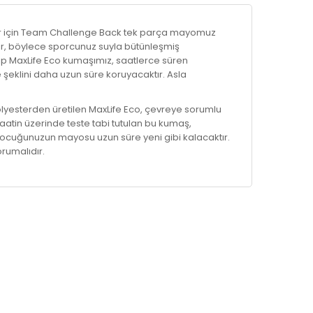
lar için Team Challenge Back tek parça mayomuz
tir, böylece sporcunuz suyla bütünleşmiş
hip MaxLife Eco kumaşımız, saatlerce süren
eklini daha uzun süre koruyacaktır. Asla
yesterden üretilen MaxLife Eco, çevreye sorumlu
saatin üzerinde teste tabi tutulan bu kumaş,
ocuğunuzun mayosu uzun süre yeni gibi kalacaktır.
orumalıdır.