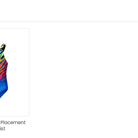
prev
next
l Placement
ist