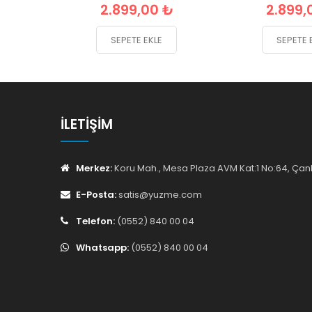
2.899,00 ₺
2.899,
SEPETE EKLE
SEPETE 
İLETIŞIM
Merkez:
Koru Mah., Mesa Plaza AVM Kat:1 No:64, Ç
E-Posta:
satis@yuzme.com
Telefon:
(0552) 840 00 04
Whatsapp:
(0552) 840 00 04