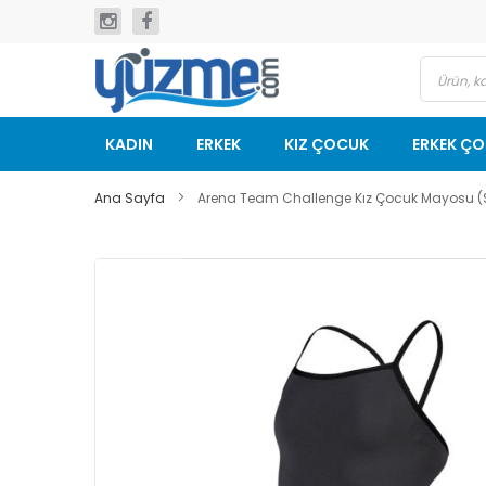
İçeriğe
geç
KADIN
ERKEK
KIZ ÇOCUK
ERKEK Ç
Ana Sayfa
Arena Team Challenge Kız Çocuk Mayosu (
Resim
galerisinin
sonuna
git