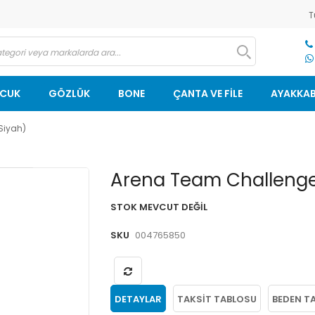
T
OCUK
GÖZLÜK
BONE
ÇANTA VE FİLE
AYAKKAB
Siyah)
Resim
Arena Team Challenge
galerisinin
başlangıcına
STOK MEVCUT DEĞIL
git
SKU
004765850
DETAYLAR
TAKSIT TABLOSU
BEDEN T