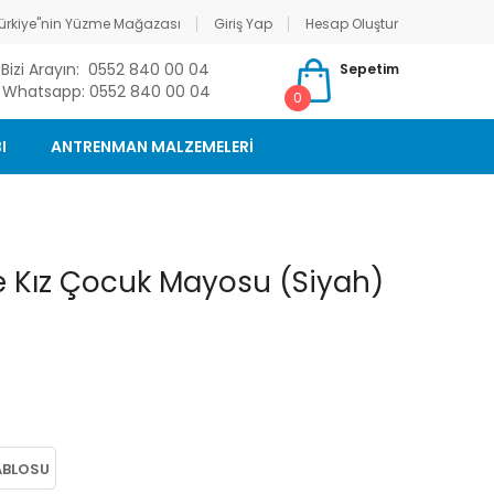
ürkiye"nin Yüzme Mağazası
Giriş Yap
Hesap Oluştur
Bizi Arayın: 0552 840 00 04
Sepetim
Whatsapp: 0552 840 00 04
0
I
ANTRENMAN MALZEMELERİ
 Kız Çocuk Mayosu (Siyah)
ABLOSU