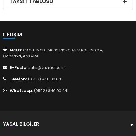
TAKSIT TABLOSU
İLETIŞIM
Merkez:
Koru Mah., Mesa Plaza AVM Kat:1 No:64,
Çankaya/ANKARA
E-Posta:
satis@yuzme.com
Telefon:
(0552) 840 00 04
Whatsapp:
(0552) 840 00 04
YASAL BILGILER