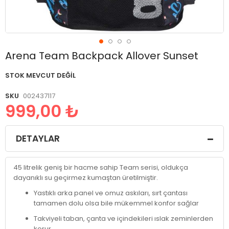
Resim
Arena Team Backpack Allover Sunset
galerisinin
başlangıcına
STOK MEVCUT DEĞIL
git
SKU
002437117
999,00 ₺
DETAYLAR
45 litrelik geniş bir hacme sahip Team serisi, oldukça
dayanıklı su geçirmez kumaştan üretilmiştir.
Yastıklı arka panel ve omuz askıları, sırt çantası
tamamen dolu olsa bile mükemmel konfor sağlar
Takviyeli taban, çanta ve içindekileri ıslak zeminlerden
korur