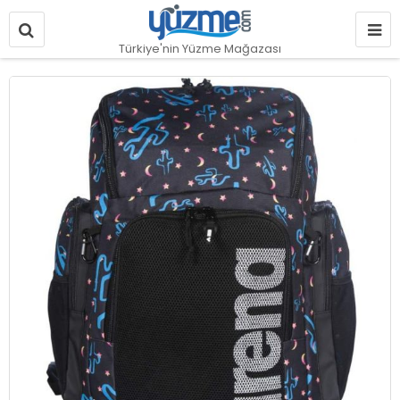
Türkiye'nin Yüzme Mağazası
Resim
galerisinin
sonuna
git