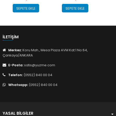
SEPETE EKLE
SEPETE EKLE
İLETIŞIM
Merkez:
Koru Mah., Mesa Plaza AVM Kat:1 No:64,
Çankaya/ANKARA
E-Posta:
satis@yuzme.com
Telefon:
(0552) 840 00 04
Whatsapp:
(0552) 840 00 04
YASAL BILGILER