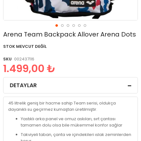
Resim
Arena Team Backpack Allover Arena Dots
galerisinin
başlangıcına
STOK MEVCUT DEĞIL
git
SKU
002437116
1.499,00 ₺
DETAYLAR
45 litrelik geniş bir hacme sahip Team serisi, oldukça
dayanıklı su geçirmez kumaştan üretilmiştir.
Yastıklı arka panel ve omuz askıları, sırt çantası
tamamen dolu olsa bile mükemmel konfor sağlar
Takviyeli taban, çanta ve içindekileri ıslak zeminlerden
korur