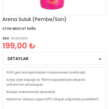
Resim
Arena Suluk (Pembe/Sarı)
galerisinin
başlangıcına
STOK MEVCUT DEĞIL
git
SKU
004621300
199,00 ₺
DETAYLAR
%100 geri dönüştürülebilir malzemeden üretilmiştir.
Kolay açılır kapağı ve 750ml kapasitesiyle ideal bir
antrenman arkadaşıdır.
Bulaşık makinesinde yıkanabilir.
Malzeme: Gıdaya uygun LDPE (düşük yoğunluklu polietilen)