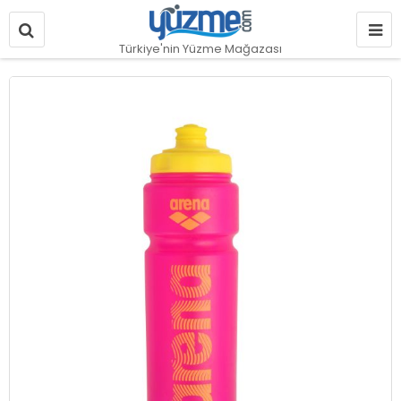
Türkiye'nin Yüzme Mağazası
Resim
galerisinin
sonuna
git