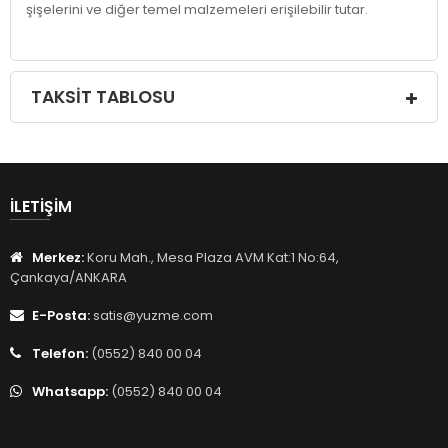
şişelerini ve diğer temel malzemeleri erişilebilir tutar.
TAKSIT TABLOSU
İLETIŞIM
Merkez:
Koru Mah., Mesa Plaza AVM Kat:1 No:64,
Çankaya/ANKARA
E-Posta:
satis@yuzme.com
Telefon:
(0552) 840 00 04
Whatsapp:
(0552) 840 00 04