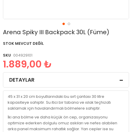
Resim
Arena Spiky III Backpack 30L (Füme)
galerisinin
başlangıcına
STOK MEVCUT DEĞIL
git
SKU
004929101
1.889,00 ₺
DETAYLAR
45 x 31 x 20 cm boyutlarındaki bu sırt çantası 30 litre
kapasiteye sahiptir. Su itici bir tabana ve ıslak teçhizatı
saklamak için havalandırmalı bölmelere sahiptir.
İki ana bölme ve daha küçük ön cep, organizasyonu
optimize ederken dolgulu omuz askıları ve nefes alabilen
arka panel maksimum rahatlık sağlar. Yan cepler ise su