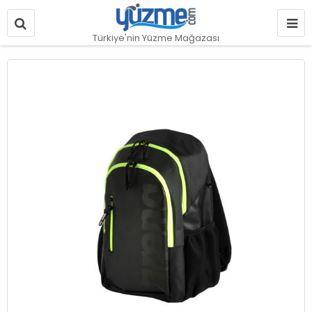
Türkiye'nin Yüzme Mağazası
Resim
galerisinin
sonuna
git