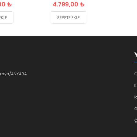
00 ₺
4.799,00 ₺
EKLE
SEPETE EKLE
ankaya/ANKARA
Ö
K
İ
G
Ç