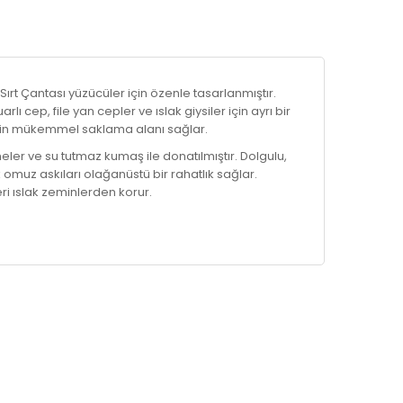
 Sırt Çantası yüzücüler için özenle tasarlanmıştır.
ı cep, file yan cepler ve ıslak giysiler için ayrı bir
in mükemmel saklama alanı sağlar.
meler ve su tutmaz kumaş ile donatılmıştır. Dolgulu,
omuz askıları olağanüstü bir rahatlık sağlar.
ri ıslak zeminlerden korur.