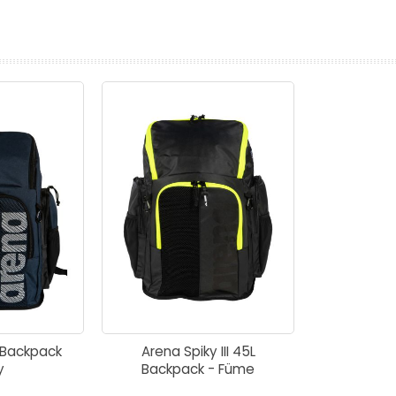
prev
next
Backpack
Arena Spiky III 45L
y
Backpack - Füme