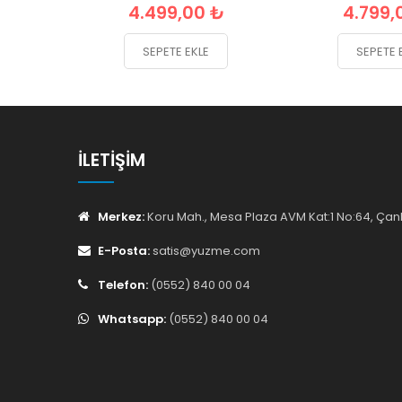
4.499,00 ₺
4.799,
SEPETE EKLE
SEPETE 
İLETIŞIM
Merkez:
Koru Mah., Mesa Plaza AVM Kat:1 No:64, Ç
E-Posta:
satis@yuzme.com
Telefon:
(0552) 840 00 04
Whatsapp:
(0552) 840 00 04