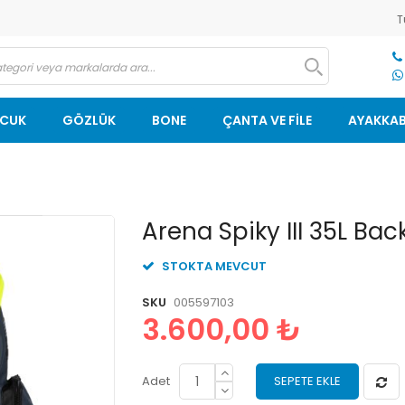
T
OCUK
GÖZLÜK
BONE
ÇANTA VE FİLE
AYAKKAB
Resim
Arena Spiky III 35L Ba
galerisinin
başlangıcına
STOKTA MEVCUT
git
SKU
005597103
3.600,00 ₺
Adet
SEPETE EKLE