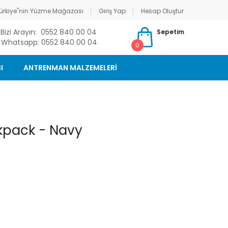
ürkiye"nin Yüzme Mağazası
Giriş Yap
Hesap Oluştur
Bizi Arayın: 0552 840 00 04
Sepetim
Whatsapp: 0552 840 00 04
0
I
ANTRENMAN MALZEMELERİ
ckpack - Navy