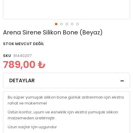
Resim
Arena Sirene Silikon Bone (Beyaz)
galerisinin
başlangıcına
STOK MEVCUT DEĞIL
git
SKU
91440207
789,00 ₺
DETAYLAR
Bu süper yumuşak silikon bone günlük antrenman için ekstra
rahat ve mükemmel
Üstün konfor, uyum ve esneklik için ekstra yumuşak silikon
malzemeden üretilmiştir.
Uzun saçlar için uygundur