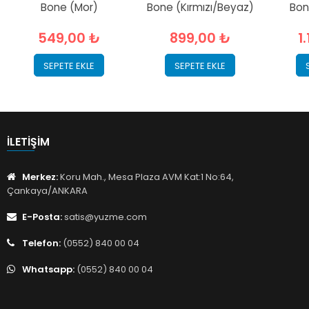
Bone (Mor)
Bone (Kırmızı/Beyaz)
Bon
549,00 ₺
899,00 ₺
1
SEPETE EKLE
SEPETE EKLE
İLETIŞIM
Merkez:
Koru Mah., Mesa Plaza AVM Kat:1 No:64,
Çankaya/ANKARA
E-Posta:
satis@yuzme.com
Telefon:
(0552) 840 00 04
Whatsapp:
(0552) 840 00 04