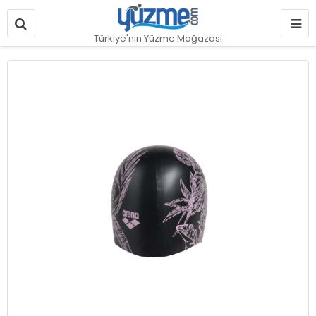
Türkiye'nin Yüzme Mağazası
Resim
galerisinin
sonuna
git