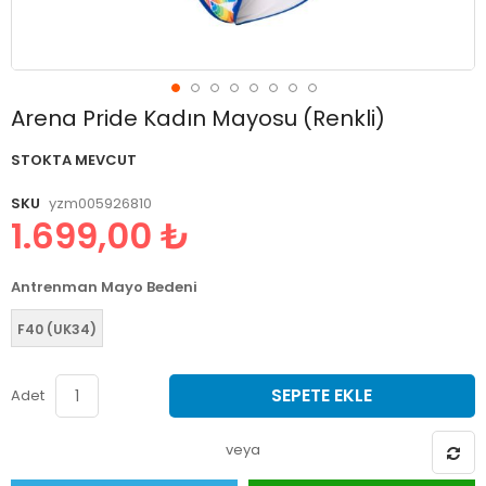
Resim
Arena Pride Kadın Mayosu (Renkli)
galerisinin
başlangıcına
STOKTA MEVCUT
git
SKU
yzm005926810
1.699,00 ₺
Antrenman Mayo Bedeni
F40 (UK34)
SEPETE EKLE
Adet
veya