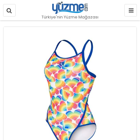
Türkiye'nin Yüzme Mağazası
Resim
galerisinin
sonuna
git