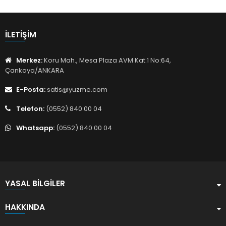
İLETIŞIM
Merkez:
Koru Mah., Mesa Plaza AVM Kat:1 No:64,
Çankaya/ANKARA
E-Posta:
satis@yuzme.com
Telefon:
(0552) 840 00 04
Whatsapp:
(0552) 840 00 04
YASAL BILGILER
HAKKINDA