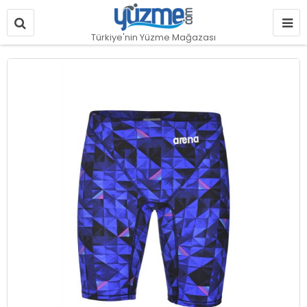
Türkiye'nin Yüzme Mağazası
Resim
galerisinin
sonuna
git