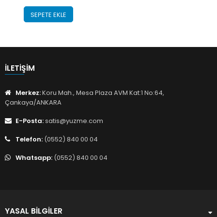
SEPETE EKLE
İLETIŞIM
Merkez:
Koru Mah., Mesa Plaza AVM Kat:1 No:64,
Çankaya/ANKARA
E-Posta:
satis@yuzme.com
Telefon:
(0552) 840 00 04
Whatsapp:
(0552) 840 00 04
YASAL BILGILER