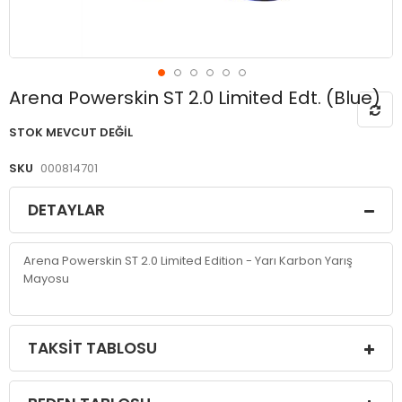
Resim
Arena Powerskin ST 2.0 Limited Edt. (Blue)
galerisinin
başlangıcına
STOK MEVCUT DEĞIL
git
SKU
000814701
DETAYLAR
Arena Powerskin ST 2.0 Limited Edition - Yarı Karbon Yarış
Mayosu
TAKSIT TABLOSU