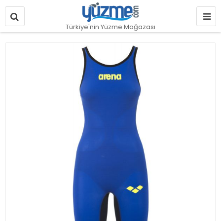
Türkiye'nin Yüzme Mağazası
Resim
galerisinin
sonuna
git