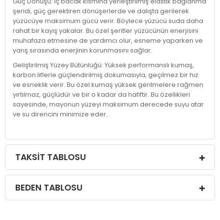
Güç Dönüşü: İç bacak kısmına yerleştirilmiş elastik bağlanma
şeridi, güç gerektiren dönüşerlerde ve dalışta gerilerek
yüzücüye maksimum gücü verir. Böylece yüzücü suda daha
rahat bir kayış yakalar. Bu özel şeritler yüzücünün enerjisini
muhafaza etmesine de yardımcı olur, esneme yaparken ve
yarış sırasında enerjinin korunmasını sağlar.
Geliştirilmiş Yüzey Bütünlüğü: Yüksek performanslı kumaş,
karbon liflerle güçlendirilmiş dokumasıyla, geçilmez bir hız
ve esneklik verir. Bu özel kumaş yüksek gerilmelere rağmen
yırtılmaz, güçlüdür ve bir o kadar da hafiftir. Bu özellikleri
sayesinde, mayonun yüzeyi maksimum derecede suyu atar
ve su direncini minimize eder.
TAKSIT TABLOSU
BEDEN TABLOSU