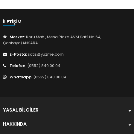
İLETIŞIM
Merkez:
Koru Mah., Mesa Plaza AVM Kat:1 No:64,
Çankaya/ANKARA
E-Posta:
satis@yuzme.com
Telefon:
(0552) 840 00 04
Whatsapp:
(0552) 840 00 04
YASAL BILGILER
HAKKINDA