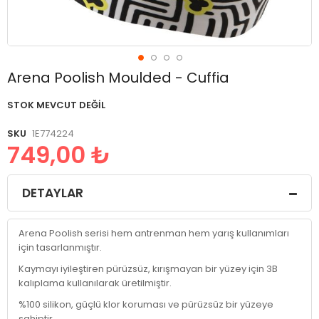
Resim
Arena Poolish Moulded - Cuffia
galerisinin
başlangıcına
STOK MEVCUT DEĞIL
git
SKU
1E774224
749,00 ₺
DETAYLAR
Arena Poolish serisi hem antrenman hem yarış kullanımları
için tasarlanmıştır.
Kaymayı iyileştiren pürüzsüz, kırışmayan bir yüzey için 3B
kalıplama kullanılarak üretilmiştir.
%100 silikon, güçlü klor koruması ve pürüzsüz bir yüzeye
sahiptir.