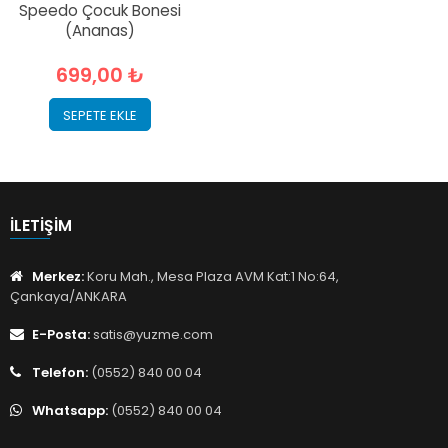
Speedo Çocuk Bonesi
(Ananas)
699,00 ₺
SEPETE EKLE
İLETIŞIM
Merkez:
Koru Mah., Mesa Plaza AVM Kat:1 No:64,
Çankaya/ANKARA
E-Posta:
satis@yuzme.com
Telefon:
(0552) 840 00 04
Whatsapp:
(0552) 840 00 04