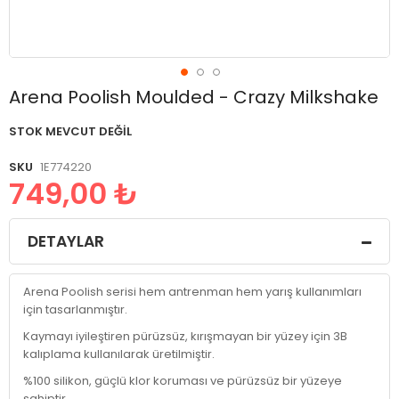
Resim
Arena Poolish Moulded - Crazy Milkshake
galerisinin
başlangıcına
STOK MEVCUT DEĞIL
git
SKU
1E774220
749,00 ₺
DETAYLAR
Arena Poolish serisi hem antrenman hem yarış kullanımları
için tasarlanmıştır.
Kaymayı iyileştiren pürüzsüz, kırışmayan bir yüzey için 3B
kalıplama kullanılarak üretilmiştir.
%100 silikon, güçlü klor koruması ve pürüzsüz bir yüzeye
sahiptir.