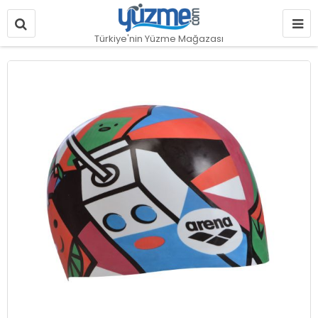
Türkiye'nin Yüzme Mağazası
Resim
galerisinin
sonuna
git