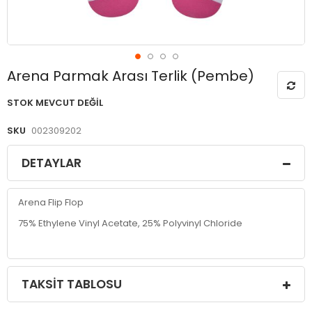
Resim
Arena Parmak Arası Terlik (Pembe)
galerisinin
başlangıcına
STOK MEVCUT DEĞIL
git
SKU
002309202
DETAYLAR
Arena Flip Flop
75% Ethylene Vinyl Acetate, 25% Polyvinyl Chloride
TAKSIT TABLOSU