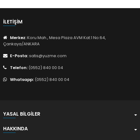
İLETIŞIM
Merkez:
Koru Mah., Mesa Plaza AVM Kat:1 No:64,
Çankaya/ANKARA
E-Posta:
satis@yuzme.com
Telefon:
(0552) 840 00 04
Whatsapp:
(0552) 840 00 04
YASAL BILGILER
HAKKINDA