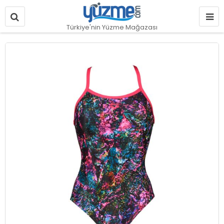
Türkiye'nin Yüzme Mağazası
Resim
galerisinin
sonuna
git