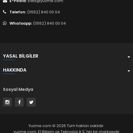
E-Posta:
satis@yuzme.com
Telefon:
(0552) 840 00 04
Whatsapp:
(0552) 840 00 04
YASAL BILGILER
HAKKINDA
Sosyal Medya
Yuzme.com © 2026 Tüm hakları saklıdır.
yuzme.com,
E1 Bilişim ve Teknoloji A.Ş.
'nin bir markasıdır