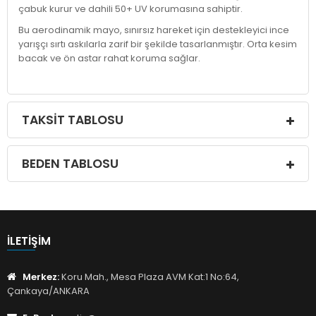
çabuk kurur ve dahili 50+ UV korumasına sahiptir.
Bu aerodinamik mayo, sınırsız hareket için destekleyici ince
yarışçı sırtı askılarla zarif bir şekilde tasarlanmıştır. Orta kesim
bacak ve ön astar rahat koruma sağlar.
TAKSIT TABLOSU
BEDEN TABLOSU
İLETIŞIM
Merkez:
Koru Mah., Mesa Plaza AVM Kat:1 No:64,
Çankaya/ANKARA