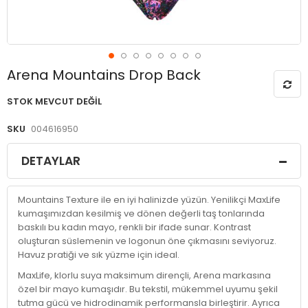
Resim
Arena Mountains Drop Back
galerisinin
başlangıcına
STOK MEVCUT DEĞIL
git
SKU
004616950
DETAYLAR
Mountains Texture ile en iyi halinizde yüzün. Yenilikçi MaxLife
kumaşımızdan kesilmiş ve dönen değerli taş tonlarında
baskılı bu kadın mayo, renkli bir ifade sunar. Kontrast
oluşturan süslemenin ve logonun öne çıkmasını seviyoruz.
Havuz pratiği ve sık yüzme için ideal.
MaxLife, klorlu suya maksimum dirençli, Arena markasına
özel bir mayo kumaşıdır. Bu tekstil, mükemmel uyumu şekil
tutma gücü ve hidrodinamik performansla birleştirir. Ayrıca