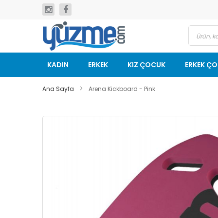
İçeriğe
geç
KADIN
ERKEK
KIZ ÇOCUK
ERKEK Ç
Ana Sayfa
Arena Kickboard - Pink
Resim
galerisinin
sonuna
git