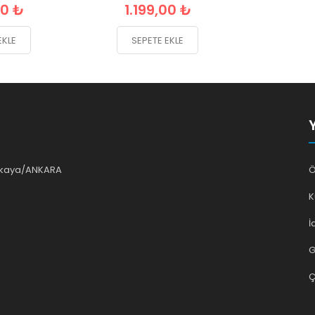
00 ₺
1.199,00 ₺
EKLE
SEPETE EKLE
ankaya/ANKARA
Ö
K
İ
G
Ç