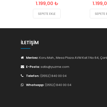
1.199,00 ₺
1.199,
SEPETE EKLE
SEPETE 
İLETIŞIM
Merkez:
Koru Mah., Mesa Plaza AVM Kat:1 No:64, Ç
E-Posta:
satis@yuzme.com
Telefon:
(0552) 840 00 04
Whatsapp:
(0552) 840 00 04