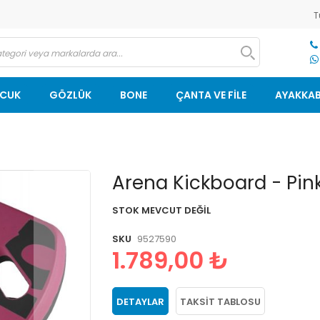
T
OCUK
GÖZLÜK
BONE
ÇANTA VE FİLE
AYAKKAB
Resim
Arena Kickboard - Pin
galerisinin
başlangıcına
STOK MEVCUT DEĞIL
git
SKU
9527590
1.789,00 ₺
DETAYLAR
TAKSIT TABLOSU