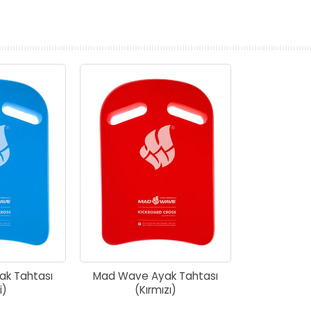
prev
next
k Tahtası
Mad Wave Ayak Tahtası
i)
(Kırmızı)