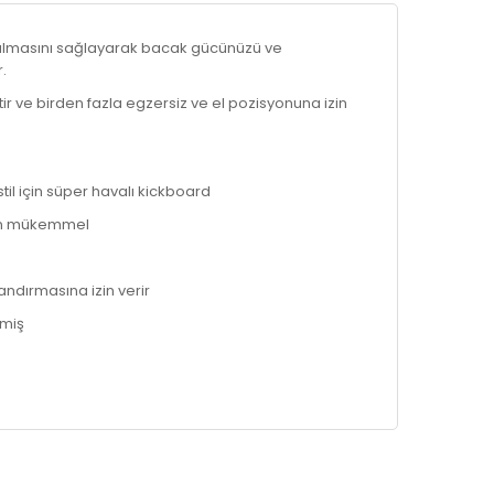
 kalmasını sağlayarak bacak gücünüzü ve
r.
ir ve birden fazla egzersiz ve el pozisyonuna izin
til için süper havalı kickboard
için mükemmel
andırmasına izin verir
lmiş