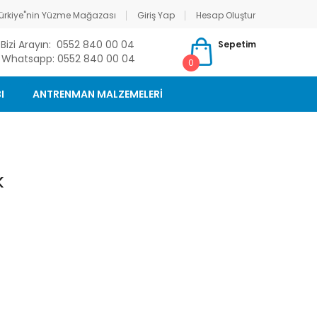
ürkiye"nin Yüzme Mağazası
Giriş Yap
Hesap Oluştur
Bizi Arayın: 0552 840 00 04
Sepetim
Whatsapp: 0552 840 00 04
0
I
ANTRENMAN MALZEMELERİ
k