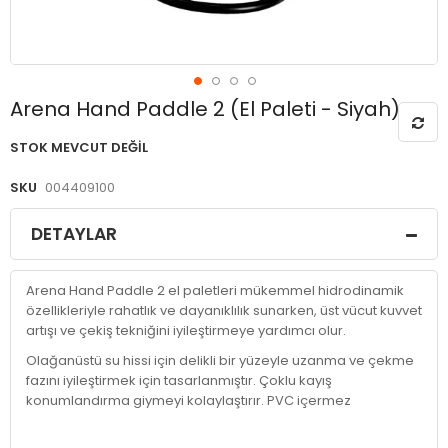
Resim
Arena Hand Paddle 2 (El Paleti - Siyah)
galerisinin
başlangıcına
STOK MEVCUT DEĞIL
git
SKU
004409100
DETAYLAR
Arena Hand Paddle 2 el paletleri mükemmel hidrodinamik
özellikleriyle rahatlık ve dayanıklılık sunarken, üst vücut kuvvet
artışı ve çekiş tekniğini iyileştirmeye yardımcı olur.
Olağanüstü su hissi için delikli bir yüzeyle uzanma ve çekme
fazını iyileştirmek için tasarlanmıştır. Çoklu kayış
konumlandırma giymeyi kolaylaştırır. PVC içermez