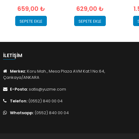
659,00 ₺
629,00 ₺
1
SEPETE EKLE
SEPETE EKLE
İLETIŞIM
Merkez:
Koru Mah., Mesa Plaza AVM Kat:1 No:64,
Çankaya/ANKARA
E-Posta:
satis@yuzme.com
Telefon:
(0552) 840 00 04
Whatsapp:
(0552) 840 00 04