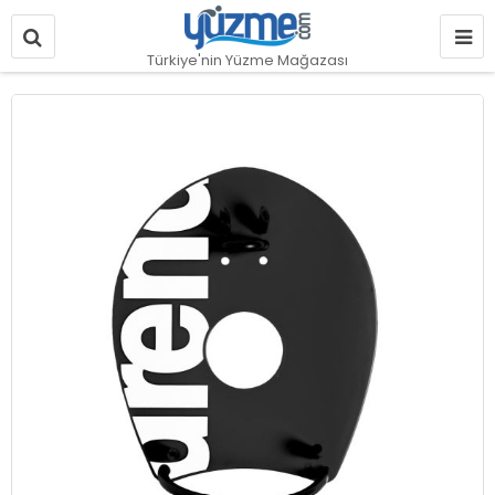
Türkiye'nin Yüzme Mağazası
Resim
galerisinin
sonuna
git