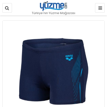
Türkiye'nin Yüzme Mağazası
Resim
galerisinin
sonuna
git