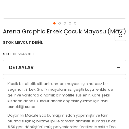
Resim
Arena Graphic Erkek Çocuk Mayosu (Mavi)
galerisinin
başlangıcına
STOK MEVCUT DEĞIL
git
SKU
005546780
DETAYLAR
Klasik bir atletik stil, antrenman mayosu için hatasız bir
seçimdir. Erkek Grafik mayolarımız, çeşitli koyu renklerde
gelir ve yanlarda dinamik bir motifle süslenir. Kare şekil
kısadan daha uzundur ancak engelsiz yüzme için aynı
esnekliği sunar.
Dayanıklı MaxLife Eco kumaşımızdan yapılmıştır ve tam
oturması için iç büzme ipi ile tamamlanmıştır. Kumaş En az
%50 geri dönüştürülmüş polyesterden üretilen MaxLife Eco,