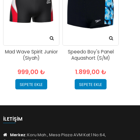
Mad Wave Spirit Junior
Speedo Boy's Panel
(Siyah)
Aquashort (S/M)
999,00 ₺
1.899,00 ₺
SEPETE EKLE
SEPETE EKLE
İLETIŞIM
Merkez:
Koru Mah., Mesa Plaza AVM Kat:1 No:64,