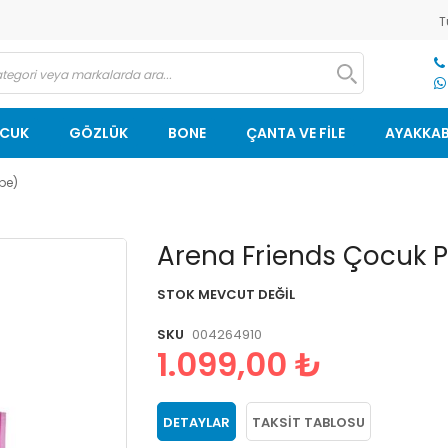
T
OCUK
GÖZLÜK
BONE
ÇANTA VE FİLE
AYAKKAB
be)
Resim
Arena Friends Çocuk 
galerisinin
başlangıcına
STOK MEVCUT DEĞIL
git
SKU
004264910
1.099,00 ₺
DETAYLAR
TAKSIT TABLOSU