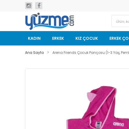
İçeriğe
geç
KADIN
ERKEK
KIZ ÇOCUK
ERKEK Ç
Ana Sayfa
Arena Friends Çocuk Pançosu (1-3 Yaş, Pem
Resim
galerisinin
sonuna
git