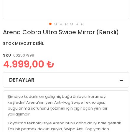
Resim
Arena Cobra Ultra Swipe Mirror (Renkli)
galerisinin
başlangıcına
STOK MEVCUT DEĞIL
git
SKU
002507999
4.999,00 ₺
DETAYLAR
Şimdiye kadarki en gelişmiş buğu önleyici korumayı
keşfedin! Arena’nın yeni Anti-Fog Swipe Teknolojisi,
buğulanma sorununu çözmek için çığır açan yeni bir
yaklaşımdır.
Kaydırma teknolojisiyle Arena bunu daha da iyi hale getirdi!
Tek bir parmak dokunuşuyla, Swipe Anti-Fog yeniden