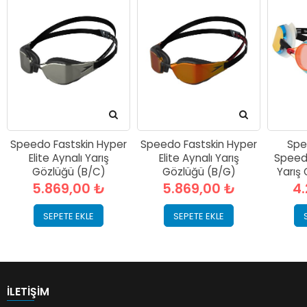
Speedo Fastskin Hyper
Speedo Fastskin Hyper
Spe
Elite Aynalı Yarış
Elite Aynalı Yarış
Speeds
Gözlüğü (B/C)
Gözlüğü (B/G)
Yarış
5.869,00 ₺
5.869,00 ₺
4.
SEPETE EKLE
SEPETE EKLE
İLETIŞIM