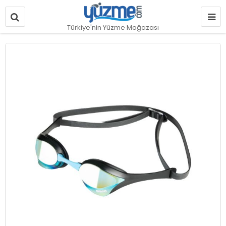
Türkiye'nin Yüzme Mağazası
Resim
galerisinin
sonuna
git