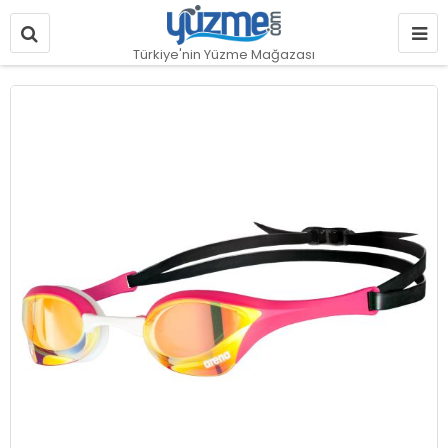
Türkiye'nin Yüzme Mağazası
Resim
galerisinin
sonuna
git