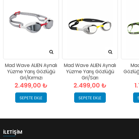
Mad Wave ALIEN Aynalı
Mad Wave ALIEN Aynalı
Mad
Yüzme Yarış Gözlüğü
Yüzme Yarış Gözlüğü
Gözlüğ
Gri/Kırmızı
Gri/Sarı
2.499,00 ₺
2.499,00 ₺
1
SEPETE EKLE
SEPETE EKLE
İLETIŞIM