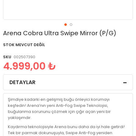
Resim
Arena Cobra Ultra Swipe Mirror (P/G)
galerisinin
başlangıcına
STOK MEVCUT DEĞIL
git
SKU
002507390
4.999,00 ₺
DETAYLAR
Şimdiye kadarki en gelişmiş buğu önleyici korumayı
keşfedin! Arena’nın yeni Anti-Fog Swipe Teknolojisi,
buğulanma sorununu çözmek için çığır açan yeni bir
yaklaşımdır.
Kaydırma teknolojisiyle Arena bunu daha da iyi hale getirdi!
Tek bir parmak dokunuşuyla, Swipe Anti-Fog yeniden