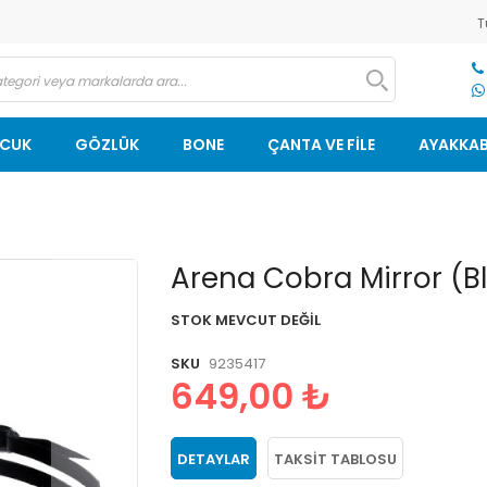
T
OCUK
GÖZLÜK
BONE
ÇANTA VE FİLE
AYAKKAB
Resim
Arena Cobra Mirror (B
galerisinin
başlangıcına
STOK MEVCUT DEĞIL
git
SKU
9235417
649,00 ₺
DETAYLAR
TAKSIT TABLOSU