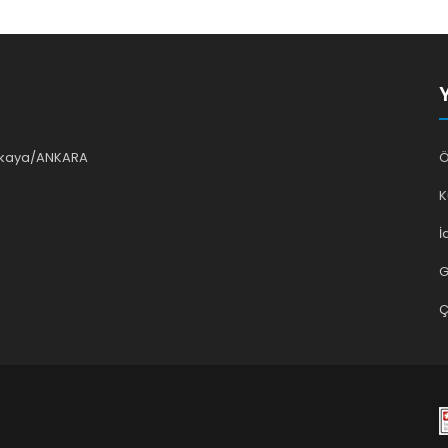
ankaya/ANKARA
Ö
K
İ
G
Ç