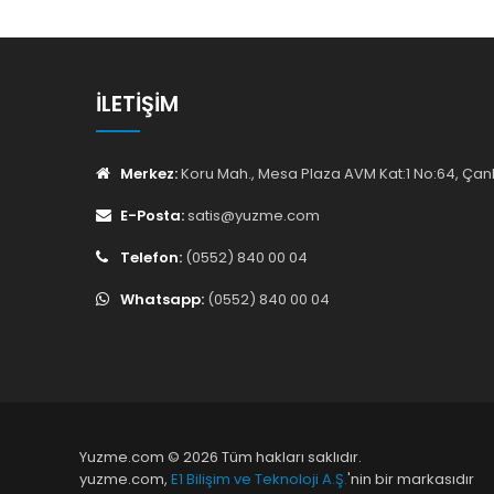
İLETIŞIM
Merkez:
Koru Mah., Mesa Plaza AVM Kat:1 No:64, Ç
E-Posta:
satis@yuzme.com
Telefon:
(0552) 840 00 04
Whatsapp:
(0552) 840 00 04
Yuzme.com © 2026 Tüm hakları saklıdır.
yuzme.com,
E1 Bilişim ve Teknoloji A.Ş.
'nin bir markasıdır