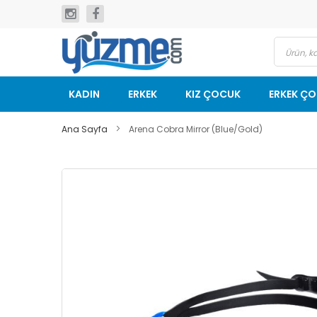
İçeriğe
geç
KADIN
ERKEK
KIZ ÇOCUK
ERKEK Ç
Ana Sayfa
Arena Cobra Mirror (Blue/Gold)
Resim
galerisinin
sonuna
git