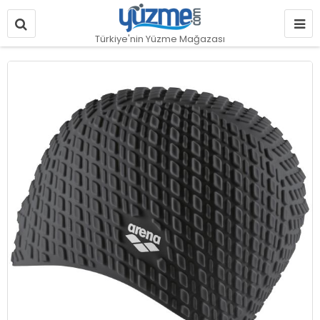
Türkiye'nin Yüzme Mağazası
Resim
galerisinin
sonuna
git