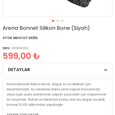
Resim
Arena Bonnet Silikon Bone (Siyah)
galerisinin
başlangıcına
STOK MEVCUT DEĞIL
git
SKU
001914200
599,00 ₺
DETAYLAR
Arena Bonnet Silikon Bone, düşük su sıcaklıkları için
tasarlanmıştır, bu nedenle daha serin kapalı havuzlarda
veya açık suda antrenman yapan yüzücüler için mükemmel
bir seçimdir. Rahat ve takılması kolay olan bu düşük sıcaklık
bonesi % 100 silikondan yapılmıştır.
TEKNİK ÖZELLİKLER