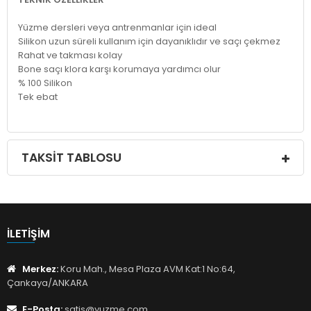
Yüzme dersleri veya antrenmanlar için ideal
Silikon uzun süreli kullanım için dayanıklıdır ve saçı çekmez
Rahat ve takması kolay
Bone saçı klora karşı korumaya yardımcı olur
% 100 Silikon
Tek ebat
TAKSIT TABLOSU
İLETIŞIM
Merkez:
Koru Mah., Mesa Plaza AVM Kat:1 No:64,
Çankaya/ANKARA
E-Posta:
satis@yuzme.com