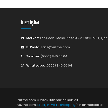
İLETIŞIM
Merkez:
Koru Mah., Mesa Plaza AVM Kat:1 No:64, Ç
E-Posta:
satis@yuzme.com
Telefon:
(0552) 840 00 04
Whatsapp:
(0552) 840 00 04
Yuzme.com © 2026 Tüm hakları saklıdır.
yuzme.com,
E1 Bilişim ve Teknoloji A.Ş.
'nin bir markasıdır