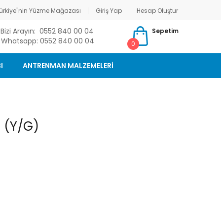
ürkiye"nin Yüzme Mağazası
Giriş Yap
Hesap Oluştur
Bizi Arayın: 0552 840 00 04
Sepetim
Whatsapp: 0552 840 00 04
0
I
ANTRENMAN MALZEMELERİ
 (Y/G)