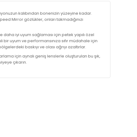
Mayonuzun kalıbından bonenizin yüzeyine kadar.
 Speed ​​Mirror gözlükler, onları takmadığınızı
e daha iyi uyum sağlaması için petek yapılı özel
nli bir uyum ve performansınıza sıfır müdahale için
lgelerdeki baskıyı ve olası ağrıyı azaltırlar.
arlama için aynalı geniş lenslerle oluşturulan bu şık,
viyeye çıkarın.