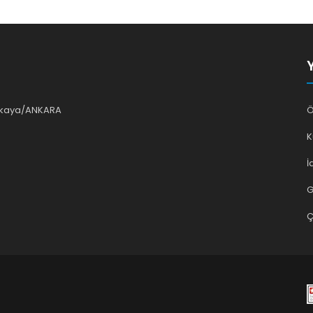
ankaya/ANKARA
Ö
K
İ
G
Ç