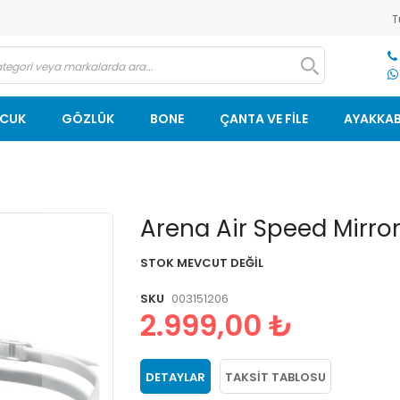
T
OCUK
GÖZLÜK
BONE
ÇANTA VE FİLE
AYAKKAB
Resim
Arena Air Speed Mirror
galerisinin
başlangıcına
STOK MEVCUT DEĞIL
git
SKU
003151206
2.999,00 ₺
DETAYLAR
TAKSIT TABLOSU