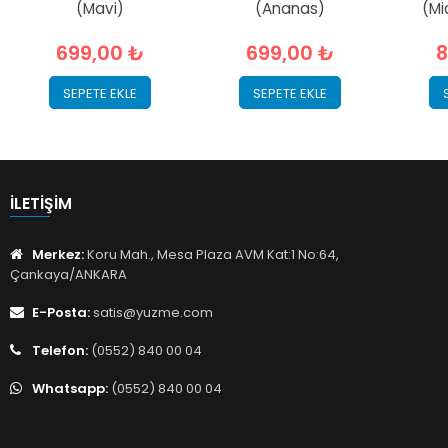
(Mavi)
(Ananas)
(Mi
699,00 ₺
699,00 ₺
8
SEPETE EKLE
SEPETE EKLE
İLETIŞIM
Merkez:
Koru Mah., Mesa Plaza AVM Kat:1 No:64,
Çankaya/ANKARA
E-Posta:
satis@yuzme.com
Telefon:
(0552) 840 00 04
Whatsapp:
(0552) 840 00 04