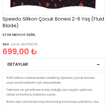
Resim
Speedo Silikon Çocuk Bonesi 2-6 Yaş (Fluid
galerisinin
Blade)
başlangıcına
git
STOK MEVCUT DEĞIL
SKU
yzm8-083758378
699,00 ₺
DETAYLAR
%100 silikon malzemeden üretilmiş Speedo çocuk bonesi
uzun süreli kullanım için dayanıklıdır.
Takması ve çıkartması kolay olduğu için saçları çekmez,
rahat ve konforlu kullanım sunar.
Bone aynı zamanda saçı klora karşı korumaya yardımcı olur